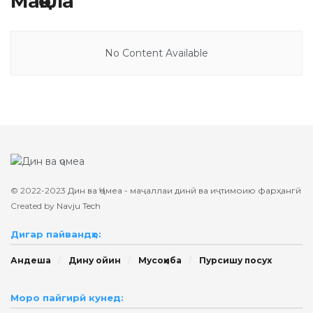
Мақола
No Content Available
© 2022-2023
Дин ва Ҷомеа - маҷаллаи динӣ ва иҷтимоию фарҳангӣ
Created by
Navju Tech
Дигар пайвандҳо:
Андеша
Дину ойин
Мусоҳиба
Пурсишу посух
Моро пайгирӣ кунед: